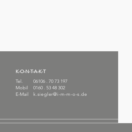
K-O-N-T-A-K-T
Tel.
06106 . 70 73 197
Mobil
0160 . 53 48 302
E-Mail
k.siegler@i-m-m-o-s.de