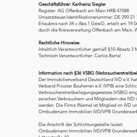
Geschäftsführer: Karlheinz Siegler
Register: AG Offenbach am Main HRB 47088
Umsatzsteuer-Identifikationsnummer: DE 290 21 
Erlaubnis nach 34 c Abs.1 GewO, erteilt am 19.0
durch die Kreisverwaltung Offenbach am Main, W
Rechtliche Hinweise:
Inhaltlich Verantwortlicher gemäß §10 Absatz 3 
Technisch Verantwortlicher: Carlos Barral
Information nach §36 VSBG (Verbraucherstreitbe
Der Immobilienverband Deutschland IVD e.V. hat
Verband Privater Bauherren e.V. (VPB) eine Schl
Verbraucherstreitbeilegungsgesetzes (VSBG) einge
zwischen Verbrauchern und Mitgliedern des IVD i
werden. Die Firma (Name) ist Mitglied im IVD u
Ombudsmann Immobilien IVD/VPB Grunderwerb 
Die Anschrift der Schlichtungsstelle lautet:
Ombudsmann Immobilien IVD/VPB Grunderwerb